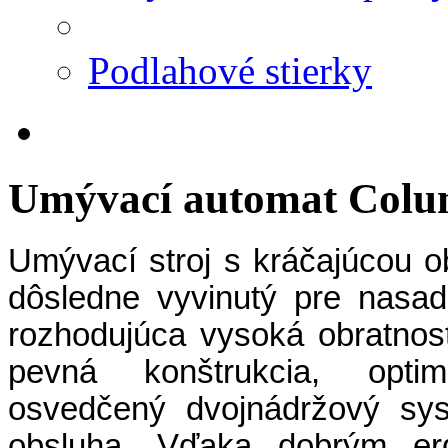
Podlahové stierky
Umývací automat Colu
Umývací stroj s kráčajúcou 
dôsledne vyvinutý pre nasa
rozhodujúca vysoká obratnos
pevná konštrukcia, optim
osvedčený dvojnádržový sys
obsluha. Vďaka dobrým erg